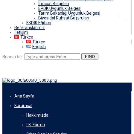
İhracat Belgeleri
EPDK Uygunluk Belgesi
Tarım Bakanlığı Uygunluk Belgesi
Biyosidal Ruhsat Başvruları
KKDİK Eğitimi
Referanslarımız
İletişim
Türkçe
Türkçe
English
Search for:
Ana Sayfa
Kurumsal
Hakkımızda
İ.K. Formu