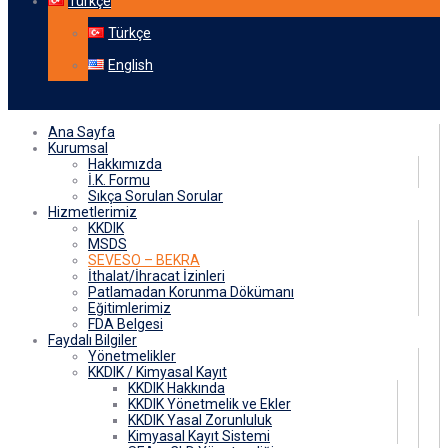
Türkçe
Türkçe
English
Ana Sayfa
Kurumsal
Hakkımızda
İ.K. Formu
Sıkça Sorulan Sorular
Hizmetlerimiz
KKDIK
MSDS
SEVESO – BEKRA
İthalat/İhracat İzinleri
Patlamadan Korunma Dökümanı
Eğitimlerimiz
FDA Belgesi
Faydalı Bilgiler
Yönetmelikler
KKDIK / Kimyasal Kayıt
KKDIK Hakkında
KKDIK Yönetmelik ve Ekler
KKDIK Yasal Zorunluluk
Kimyasal Kayıt Sistemi