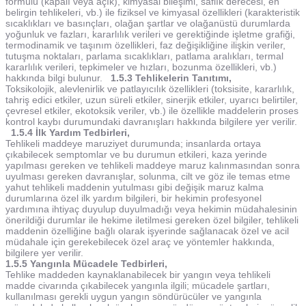
formülü (kapalı veya açık), kimyasal bileşimi, saflık derecesi, en
belirgin tehlikeleri, vb.) ile fiziksel ve kimyasal özellikleri (karakteristik
sıcaklıkları ve basınçları, olağan şartlar ve olağanüstü durumlarda
yoğunluk ve fazları, kararlılık verileri ve gerektiğinde işletme grafiği,
termodinamik ve taşınım özellikleri, faz değişikliğine ilişkin veriler,
tutuşma noktaları, parlama sıcaklıkları, patlama aralıkları, termal
kararlılık verileri, tepkimeler ve hızları, bozunma özellikleri, vb.)
hakkında bilgi bulunur.
1.5.3 Tehlikelerin Tanıtımı,
Toksikolojik, alevlenirlik ve patlayıcılık özellikleri (toksisite, kararlılık,
tahriş edici etkiler, uzun süreli etkiler, sinerjik etkiler, uyarıcı belirtiler,
çevresel etkiler, ekotoksik veriler, vb.) ile özellikle maddelerin proses
kontrol kaybı durumundaki davranışları hakkında bilgilere yer verilir.
1.5.4 İlk Yardım Tedbirleri,
Tehlikeli maddeye maruziyet durumunda; insanlarda ortaya
çıkabilecek semptomlar ve bu durumun etkileri, kaza yerinde
yapılması gereken ve tehlikeli maddeye maruz kalınmasından sonra
uyulması gereken davranışlar, solunma, cilt ve göz ile temas etme
yahut tehlikeli maddenin yutulması gibi değişik maruz kalma
durumlarına özel ilk yardım bilgileri, bir hekimin profesyonel
yardımına ihtiyaç duyulup duyulmadığı veya hekimin müdahalesinin
önerildiği durumlar ile hekime iletilmesi gereken özel bilgiler, tehlikeli
maddenin özelliğine bağlı olarak işyerinde sağlanacak özel ve acil
müdahale için gerekebilecek özel araç ve yöntemler hakkında,
bilgilere yer verilir.
1.5.5 Yangınla Mücadele Tedbirleri,
Tehlike maddeden kaynaklanabilecek bir yangın veya tehlikeli
madde civarında çıkabilecek yangınla ilgili; mücadele şartları,
kullanılması gerekli uygun yangın söndürücüler ve yangınla