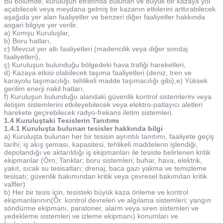
Bu bölümde, kuruluşun etrafında bulunan ve büyük bir kazaya yol
açabilecek veya meydana gelmiş bir kazanın etkilerini arttırabilecek
aşağıda yer alan faaliyetler ve benzeri diğer faaliyetler hakkında
asgari bilgiye yer verilir.
a) Komşu Kuruluşlar,
b) Boru hatları,
c) Mevcut yer altı faaliyetleri (madencilik veya diğer sondaj
faaliyetleri),
ç) Kuruluşun bulunduğu bölgedeki hava trafiği hareketleri,
d) Kazaya etkisi olabilecek taşıma faaliyetleri (deniz, tren ve
karayolu taşımacılığı, tehlikeli madde taşımacılığı gibi),e) Yüksek
gerilim enerji nakil hatları,
f) Kuruluşun bulunduğu alandaki güvenlik kontrol sistemlerini veya
iletişim sistemlerini etkileyebilecek veya elektro-patlayıcı aletleri
harekete geçirebilecek radyo-frekans iletim sistemleri.
1.4 Kuruluştaki Tesislerin Tanıtımı
1.4.1 Kuruluşta bulunan tesisler hakkında bilgi
a) Kuruluşta bulunan her bir tesisin ayrıntılı tanıtımı, faaliyete geçiş
tarihi, iş akış şeması, kapasitesi, tehlikeli maddelerin işlendiği,
depolandığı ve aktarıldığı iş ekipmanları ile tesiste belirlenen kritik
ekipmanlar (Örn; Tanklar; boru sistemleri; buhar, hava, elektrik,
yakıt, sıcak su tesisatları; drenaj; baca gazı yakma ve temizleme
tesisatı; güvenlik bakımından kritik veya çevresel bakımdan kritik
valfler)
b) Her bir tesis için, tesisteki büyük kaza önleme ve kontrol
ekipmanlarının(Ör. kontrol devreleri ve algılama sistemleri; yangın
söndürme ekipmanı, paratoner, alarm veya siren sistemleri ve
yedekleme sistemleri ve izleme ekipmanı) konumları ve