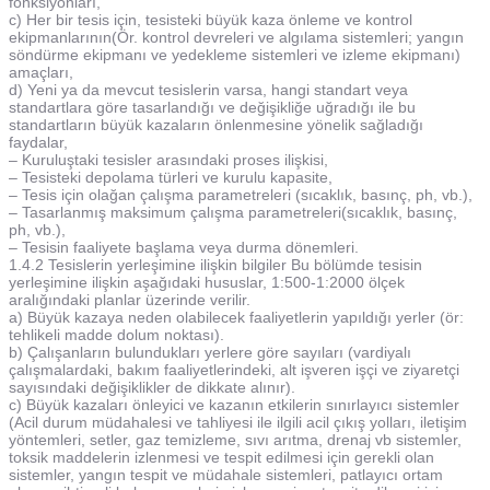
fonksiyonları,
c) Her bir tesis için, tesisteki büyük kaza önleme ve kontrol
ekipmanlarının(Ör. kontrol devreleri ve algılama sistemleri; yangın
söndürme ekipmanı ve yedekleme sistemleri ve izleme ekipmanı)
amaçları,
d) Yeni ya da mevcut tesislerin varsa, hangi standart veya
standartlara göre tasarlandığı ve değişikliğe uğradığı ile bu
standartların büyük kazaların önlenmesine yönelik sağladığı
faydalar,
– Kuruluştaki tesisler arasındaki proses ilişkisi,
– Tesisteki depolama türleri ve kurulu kapasite,
– Tesis için olağan çalışma parametreleri (sıcaklık, basınç, ph, vb.),
– Tasarlanmış maksimum çalışma parametreleri(sıcaklık, basınç,
ph, vb.),
– Tesisin faaliyete başlama veya durma dönemleri.
1.4.2 Tesislerin yerleşimine ilişkin bilgiler Bu bölümde tesisin
yerleşimine ilişkin aşağıdaki hususlar, 1:500-1:2000 ölçek
aralığındaki planlar üzerinde verilir.
a) Büyük kazaya neden olabilecek faaliyetlerin yapıldığı yerler (ör:
tehlikeli madde dolum noktası).
b) Çalışanların bulundukları yerlere göre sayıları (vardiyalı
çalışmalardaki, bakım faaliyetlerindeki, alt işveren işçi ve ziyaretçi
sayısındaki değişiklikler de dikkate alınır).
c) Büyük kazaları önleyici ve kazanın etkilerin sınırlayıcı sistemler
(Acil durum müdahalesi ve tahliyesi ile ilgili acil çıkış yolları, iletişim
yöntemleri, setler, gaz temizleme, sıvı arıtma, drenaj vb sistemler,
toksik maddelerin izlenmesi ve tespit edilmesi için gerekli olan
sistemler, yangın tespit ve müdahale sistemleri, patlayıcı ortam