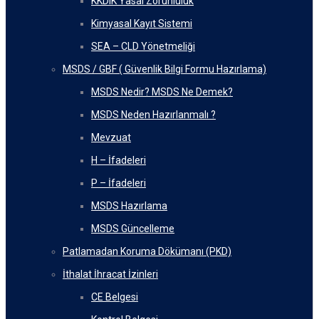
KKDIK Yasal Zorunluluk
Kimyasal Kayıt Sistemi
SEA – CLD Yönetmeliği
MSDS / GBF ( Güvenlik Bilgi Formu Hazırlama)
MSDS Nedir? MSDS Ne Demek?
MSDS Neden Hazırlanmalı ?
Mevzuat
H – İfadeleri
P – İfadeleri
MSDS Hazırlama
MSDS Güncelleme
Patlamadan Koruma Dökümanı (PKD)
İthalat İhracat İzinleri
CE Belgesi