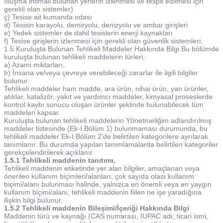
oluşma ihtimali bulunan yerlerin izlenmesi ve tespit edilmesi için
gerekli olan sistemler)
ç) Tesise ait kumanda odası
d) Tesisin karayolu, demiryolu, denizyolu ve ambar girişleri
e) Yedek sistemler de dahil tesislerin enerji kaynakları
f) Tesise girişlerin izlenmesi için gerekli olan güvenlik sistemleri.
1.5 Kuruluşta Bulunan Tehlikeli Maddeler Hakkında Bilgi Bu bölümde
kuruluşta bulunan tehlikeli maddelerin türleri,
a) Azami miktarları,
b) İnsana ve/veya çevreye verebileceği zararlar ile ilgili bilgiler
bulunur.
Tehlikeli maddeler ham madde, ara ürün, nihai ürün, yan ürünler,
atıklar, katalizör, yakıt ve yardımcı maddeler, kimyasal proseslerde
kontrol kaybı sonucu oluşan ürünler şeklinde bulunabilecek tüm
maddeleri kapsar.
Kuruluşta bulunan tehlikeli maddelerin Yönetmeliğim adlandırılmış
maddeler listesinde (Ek-I Bölüm 1) bulunmaması durumunda, bu
tehlikeli maddeler Ek-I Bölüm 2’de belirtilen kategorilere ayrılarak
tanımlanır. Bu durumda yapılan tanımlamalarda belirtilen kategoriler
gerekçelendirilerek açıklanır.
1.5.1 Tehlikeli maddenin tanıtımı,
Tehlikeli maddenin etiketinde yer alan bilgiler, amaçlanan veya
önerilen kullanım biçimleri/alanları, çok sayıda olası kullanım
biçimi/alanı bulunması halinde, yalnızca en önemli veya en yaygın
kullanım biçimi/alanı, tehlikeli maddenin fiilen ne işe yaradığına
ilişkin bilgi bulunur.
1.5.2 Tehlikeli maddenin Bileşimi/İçeriği Hakkında Bilgi
Maddenin türü ve kaynağı (CAS numarası, IUPAC adı, ticari ismi,