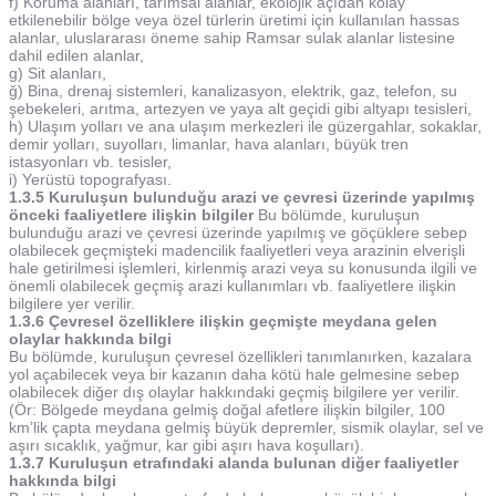
f) Koruma alanları, tarımsal alanlar, ekolojik açıdan kolay
etkilenebilir bölge veya özel türlerin üretimi için kullanılan hassas
alanlar, uluslararası öneme sahip Ramsar sulak alanlar listesine
dahil edilen alanlar,
g) Sit alanları,
ğ) Bina, drenaj sistemleri, kanalizasyon, elektrik, gaz, telefon, su
şebekeleri, arıtma, artezyen ve yaya alt geçidi gibi altyapı tesisleri,
h) Ulaşım yolları ve ana ulaşım merkezleri ile güzergahlar, sokaklar,
demir yolları, suyolları, limanlar, hava alanları, büyük tren
istasyonları vb. tesisler,
i) Yerüstü topografyası.
1.3.5 Kuruluşun bulunduğu arazi ve çevresi üzerinde yapılmış
önceki faaliyetlere ilişkin bilgiler
Bu bölümde, kuruluşun
bulunduğu arazi ve çevresi üzerinde yapılmış ve göçüklere sebep
olabilecek geçmişteki madencilik faaliyetleri veya arazinin elverişli
hale getirilmesi işlemleri, kirlenmiş arazi veya su konusunda ilgili ve
önemli olabilecek geçmiş arazi kullanımları vb. faaliyetlere ilişkin
bilgilere yer verilir.
1.3.6 Çevresel özelliklere ilişkin geçmişte meydana gelen
olaylar hakkında bilgi
Bu bölümde, kuruluşun çevresel özellikleri tanımlanırken, kazalara
yol açabilecek veya bir kazanın daha kötü hale gelmesine sebep
olabilecek diğer dış olaylar hakkındaki geçmiş bilgilere yer verilir.
(Ör: Bölgede meydana gelmiş doğal afetlere ilişkin bilgiler, 100
km’lik çapta meydana gelmiş büyük depremler, sismik olaylar, sel ve
aşırı sıcaklık, yağmur, kar gibi aşırı hava koşulları).
1.3.7 Kuruluşun etrafındaki alanda bulunan diğer faaliyetler
hakkında bilgi