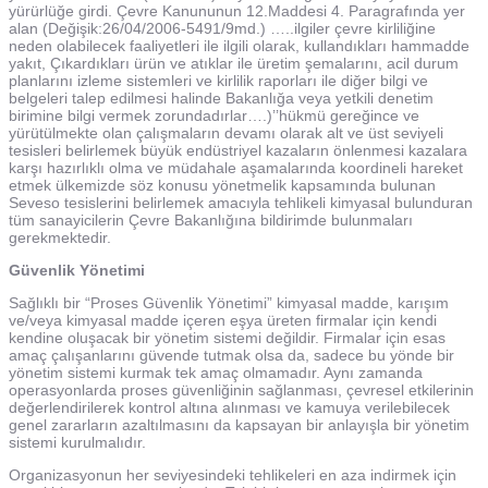
yürürlüğe girdi. Çevre Kanununun 12.Maddesi 4. Paragrafında yer
alan (Değişik:26/04/2006-5491/9md.) …..ilgiler çevre kirliliğine
neden olabilecek faaliyetleri ile ilgili olarak, kullandıkları hammadde
yakıt, Çıkardıkları ürün ve atıklar ile üretim şemalarını, acil durum
planlarını izleme sistemleri ve kirlilik raporları ile diğer bilgi ve
belgeleri talep edilmesi halinde Bakanlığa veya yetkili denetim
birimine bilgi vermek zorundadırlar….)’’hükmü gereğince ve
yürütülmekte olan çalışmaların devamı olarak alt ve üst seviyeli
tesisleri belirlemek büyük endüstriyel kazaların önlenmesi kazalara
karşı hazırlıklı olma ve müdahale aşamalarında koordineli hareket
etmek ülkemizde söz konusu yönetmelik kapsamında bulunan
Seveso tesislerini belirlemek amacıyla tehlikeli kimyasal bulunduran
tüm sanayicilerin Çevre Bakanlığına bildirimde bulunmaları
gerekmektedir.
Güvenlik Yönetimi
Sağlıklı bir “Proses Güvenlik Yönetimi” kimyasal madde, karışım
ve/veya kimyasal madde içeren eşya üreten firmalar için kendi
kendine oluşacak bir yönetim sistemi değildir. Firmalar için esas
amaç çalışanlarını güvende tutmak olsa da, sadece bu yönde bir
yönetim sistemi kurmak tek amaç olmamadır. Aynı zamanda
operasyonlarda proses güvenliğinin sağlanması, çevresel etkilerinin
değerlendirilerek kontrol altına alınması ve kamuya verilebilecek
genel zararların azaltılmasını da kapsayan bir anlayışla bir yönetim
sistemi kurulmalıdır.
Organizasyonun her seviyesindeki tehlikeleri en aza indirmek için