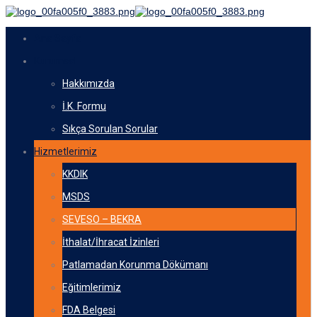
Ana Sayfa
Kurumsal
Hakkımızda
İ.K. Formu
Sıkça Sorulan Sorular
Hizmetlerimiz
KKDIK
MSDS
SEVESO – BEKRA
İthalat/İhracat İzinleri
Patlamadan Korunma Dökümanı
Eğitimlerimiz
FDA Belgesi