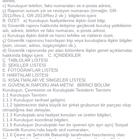
adresi,
c) Kuruluşun telefon, faks numaraları ve e-posta adresi,
ç) Raporun sunum yılı ve revizyon numarası (örneğin; GR-
2011/Rev.1, GR-2013/Rev.2 vb.), bilgilerini içerir.
B. ÖZET a) Kuruluşun faaliyetlerine ilişkin özet bilgi,
b) Güvenlik raporu hakkında iletişime geçilecek kuruluş yetkilisinin
adı, adresi, telefon ve faks numarası, e-posta adresi,
c) Kuruluşa ilişkin dahili ve harici tehlike ve risklerin özeti,
ç) Güvenlik raporunu hazırlayan kişi veya kuruluşlara ilişkin bilgiler
(isim, unvan, adres, özgeçmişleri vb.),
d) Güvenlik raporunda yer alan bölümlere ilişkin genel açıklamalar,
hakkında bilgiyi içerir. C. İÇİNDEKİLER
Ç. TABLOLAR LİSTESİ
D. ŞEKİLLER LİSTESİ
E. FOTOĞRAFLAR LİSTESİ
F. HARİTALAR LİSTESİ
G. KISALTMALAR VE SİMGELER LİSTESİ
H. GÜVENLİK RAPORU ANA METNİ BİRİNCİ BÖLÜM
Kuruluşun, Çevresinin ve Kuruluştaki Tesislerin Tanıtımı
1.1 Kuruluşun Tanıtımı
1.1.1 Kuruluşun tarihsel gelişimi,
1.1.2 İşletmecinin daha büyük bir şirket grubunun bir parçası olup
olmadığına dair detaylar,
1.1.3 Kuruluştaki ana faaliyet konuları ve üretim bilgileri,
1.1.4 Kuruluşun koordinat bilgileri,
1.1.5 Kuruluşun (kuruluştaki her bir işveren için ayrı ayrı) Sosyal
Güvenlik Kurumu’nda kayıtlı sicil numaraları,
1.1.6 Çevre ve Şehircilik Bakanlığı tarafından hazırlanmış olan