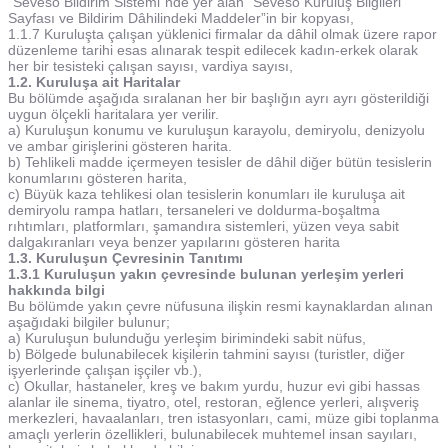
“Seveso Bildirim Sistemi”nde yer alan “Seveso Kuruluş Bilgileri
Sayfası ve Bildirim Dâhilindeki Maddeler”in bir kopyası,
1.1.7 Kuruluşta çalışan yüklenici firmalar da dâhil olmak üzere rapor
düzenleme tarihi esas alınarak tespit edilecek kadın-erkek olarak
her bir tesisteki çalışan sayısı, vardiya sayısı,
1.2. Kuruluşa ait Haritalar
Bu bölümde aşağıda sıralanan her bir başlığın ayrı ayrı gösterildiği
uygun ölçekli haritalara yer verilir.
a) Kuruluşun konumu ve kuruluşun karayolu, demiryolu, denizyolu
ve ambar girişlerini gösteren harita.
b) Tehlikeli madde içermeyen tesisler de dâhil diğer bütün tesislerin
konumlarını gösteren harita,
c) Büyük kaza tehlikesi olan tesislerin konumları ile kuruluşa ait
demiryolu rampa hatları, tersaneleri ve doldurma-boşaltma
rıhtımları, platformları, şamandıra sistemleri, yüzen veya sabit
dalgakıranları veya benzer yapılarını gösteren harita
1.3. Kuruluşun Çevresinin Tanıtımı
1.3.1 Kuruluşun yakın çevresinde bulunan yerleşim yerleri
hakkında bilgi
Bu bölümde yakın çevre nüfusuna ilişkin resmi kaynaklardan alınan
aşağıdaki bilgiler bulunur;
a) Kuruluşun bulunduğu yerleşim birimindeki sabit nüfus,
b) Bölgede bulunabilecek kişilerin tahmini sayısı (turistler, diğer
işyerlerinde çalışan işçiler vb.),
c) Okullar, hastaneler, kreş ve bakım yurdu, huzur evi gibi hassas
alanlar ile sinema, tiyatro, otel, restoran, eğlence yerleri, alışveriş
merkezleri, havaalanları, tren istasyonları, cami, müze gibi toplanma
amaçlı yerlerin özellikleri, bulunabilecek muhtemel insan sayıları,