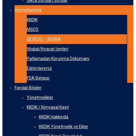
Sıkça Sorulan Sorular
Hizmetlerimiz
KKDIK
MSDS
SEVESO – BEKRA
İthalat/İhracat İzinleri
Patlamadan Korunma Dökümanı
Eğitimlerimiz
FDA Belgesi
Faydalı Bilgiler
Yönetmelikler
KKDIK / Kimyasal Kayıt
KKDIK Hakkında
KKDIK Yönetmelik ve Ekler