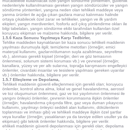
mücadelede kullanılacak özel yangın söndürme yöntemleri, güvenlik
nedenleriyle kullanılmaması gereken yangın söndürücüler ve yangın
söndürme yöntemleri, yangına neden olan tehlikeli maddeye veya
yanma ürünleri ile açığa çıkan gazlara maruz kalınması halinde
ortaya çıkabilecek özel zarar ve tehlikeler, yangın ve ilk yardım
ekipleri, yangın merdivenleri, fosforlu acil çıkış yönlendirme okları ile
bilgi tabelaları, yangın söndürme ekibi tarafından kullanılan özel
koruyucu ekipman ve malzeme hakkında, bilgilere yer verilir.
1.5.6 Kaza Sonucu Yayılmaya Karşı Tedbirler,
Tehlike maddeden kaynaklanan bir kaza sonucu tehlikeli maddenin
yayılması durumuyla ilgili; temizleme metotları (örneğin; emici
materyal kullanımı, gazların/dumanın suyla azaltılması, seyreltme
vb.), alınması gerekli kişisel (örneğin; deri ve göz temasının
önlenmesi, solunum sistemi koruması vb.) ve çevresel (örneğin;
kanallara, yüzey ve yer altı sularına, toprağa karışmasını engelleyici
önlemler, civardaki insanlar ve tesislere yapılması gereken uyarılar
vb.) önlemler hakkında, bilgilere yer verilir.
1.5.7 Elleçleme ve Depolama,
Tehlikeli maddenin güvenli elleçlenmesi için gerekli olan; koruyucu
önlemler, kontrol altına alma, lokal ve genel havalandırma, aerosol
ve toz oluşumunun önlenmesi, gaz ve toz yayılımının önlenmesi ile
yangını önleyici önlemler, çevrenin korunmasına ilişkin önlemler
(örneğin; havalandırma çıkışında filtre, gaz veya duman yıkayıcısı
kullanımı, yayılmayı önleyici seddeli alan kullanımı, dökülenlerin
toplanması ve imhası gibi) ve tehlikeli maddeye ilişkin özel şartlar
veya kurallar (örneğin; yasaklanan ya da tavsiye edilen usuller ya da
ekipman) gibi teknik önlemler hakkında, bilgilere yer verilir.
ehlikeli maddenin güvenli depolanması için gerekli olan; depolama