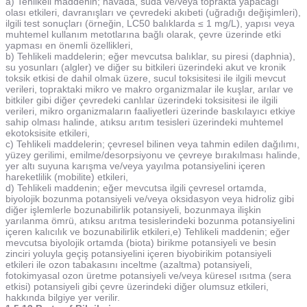
a) Tehlikeli maddenin; havada, suda ve/veya toprakta yapacağı
olası etkileri, davranışları ve çevredeki akıbeti (uğradığı değişimleri),
ilgili test sonuçları (örneğin, LC50 balıklarda ≤ 1 mg/L), yapısı veya
muhtemel kullanım metotlarına bağlı olarak, çevre üzerinde etki
yapması en önemli özellikleri,
b) Tehlikeli maddelerin; eğer mevcutsa balıklar, su piresi (daphnia),
su yosunları (algler) ve diğer su bitkileri üzerindeki akut ve kronik
toksik etkisi de dahil olmak üzere, sucul toksisitesi ile ilgili mevcut
verileri, topraktaki mikro ve makro organizmalar ile kuşlar, arılar ve
bitkiler gibi diğer çevredeki canlılar üzerindeki toksisitesi ile ilgili
verileri, mikro organizmaların faaliyetleri üzerinde baskılayıcı etkiye
sahip olması halinde, atıksu arıtım tesisleri üzerindeki muhtemel
ekotoksisite etkileri,
c) Tehlikeli maddelerin; çevresel bilinen veya tahmin edilen dağılımı,
yüzey gerilimi, emilme/desorpsiyonu ve çevreye bırakılması halinde,
yer altı suyuna karışma ve/veya yayılma potansiyelini içeren
hareketlilik (mobilite) etkileri,
d) Tehlikeli maddenin; eğer mevcutsa ilgili çevresel ortamda,
biyolojik bozunma potansiyeli ve/veya oksidasyon veya hidroliz gibi
diğer işlemlerle bozunabilirlik potansiyeli, bozunmaya ilişkin
yarılanma ömrü, atıksu arıtma tesislerindeki bozunma potansiyelini
içeren kalıcılık ve bozunabilirlik etkileri,e) Tehlikeli maddenin; eğer
mevcutsa biyolojik ortamda (biota) birikme potansiyeli ve besin
zinciri yoluyla geçiş potansiyelini içeren biyobirikim potansiyeli
etkileri ile ozon tabakasını inceltme (azaltma) potansiyeli,
fotokimyasal ozon üretme potansiyeli ve/veya küresel ısıtma (sera
etkisi) potansiyeli gibi çevre üzerindeki diğer olumsuz etkileri,
hakkında bilgiye yer verilir.