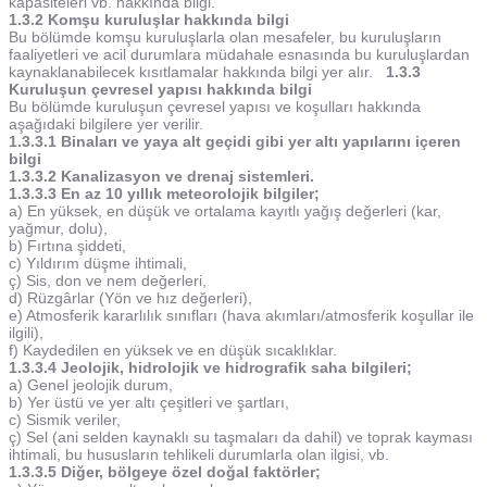
kapasiteleri vb. hakkında bilgi.
1.3.2 Komşu kuruluşlar hakkında bilgi
Bu bölümde komşu kuruluşlarla olan mesafeler, bu kuruluşların
faaliyetleri ve acil durumlara müdahale esnasında bu kuruluşlardan
kaynaklanabilecek kısıtlamalar hakkında bilgi yer alır.
1.3.3
Kuruluşun çevresel yapısı hakkında bilgi
Bu bölümde kuruluşun çevresel yapısı ve koşulları hakkında
aşağıdaki bilgilere yer verilir.
1.3.3.1 Binaları ve yaya alt geçidi gibi yer altı yapılarını içeren
bilgi
1.3.3.2 Kanalizasyon ve drenaj sistemleri.
1.3.3.3 En az 10 yıllık meteorolojik bilgiler;
a) En yüksek, en düşük ve ortalama kayıtlı yağış değerleri (kar,
yağmur, dolu),
b) Fırtına şiddeti,
c) Yıldırım düşme ihtimali,
ç) Sis, don ve nem değerleri,
d) Rüzgârlar (Yön ve hız değerleri),
e) Atmosferik kararlılık sınıfları (hava akımları/atmosferik koşullar ile
ilgili),
f) Kaydedilen en yüksek ve en düşük sıcaklıklar.
1.3.3.4 Jeolojik, hidrolojik ve hidrografik saha bilgileri;
a) Genel jeolojik durum,
b) Yer üstü ve yer altı çeşitleri ve şartları,
c) Sismik veriler,
ç) Sel (ani selden kaynaklı su taşmaları da dahil) ve toprak kayması
ihtimali, bu hususların tehlikeli durumlarla olan ilgisi, vb.
1.3.3.5 Diğer, bölgeye özel doğal faktörler;