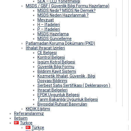
SEA – CLD Yönetmeliği
MSDS / GBF ( Güvenlik Bilgi Formu Hazırlama)
MSDS Nedir? MSDS Ne Demek?
MSDS Neden Hazırlanmalı ?
Mevzuat
H – İfadeleri
P – İfadeleri
MSDS Hazırlama
MSDS Güncelleme
Patlamadan Koruma Dökümanı (PKD)
İthalat İhracat İzinleri
CE Belgesi
Kontrol Belgesi
İsgüm Kotrol Belgesi
Güvenlik Bilgi Formu
Bildirim Kayıt Sistemi
Kozmetik İthalat, Güvenlik , Bilgi
Dosyası Bildirimi
Serbest Satış Sertifikası ( Deklerasyon )
İhracat Belgeleri
EPDK Uygunluk Belgesi
Tarım Bakanlığı Uygunluk Belgesi
Biyosidal Ruhsat Başvruları
KKDİK Eğitimi
Referanslarımız
İletişim
Türkçe
Türkçe