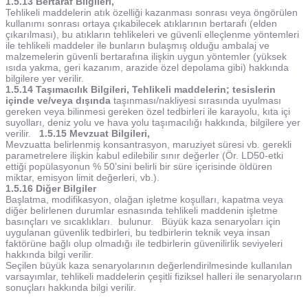
1.5.13 Bertaraf Bilgileri,
Tehlikeli maddelerin atık özelliği kazanması sonrası veya öngörülen
kullanımı sonrası ortaya çıkabilecek atıklarının bertarafı (elden
çıkarılması), bu atıkların tehlikeleri ve güvenli elleçlenme yöntemleri
ile tehlikeli maddeler ile bunların bulaşmış olduğu ambalaj ve
malzemelerin güvenli bertarafına ilişkin uygun yöntemler (yüksek
ısıda yakma, geri kazanım, arazide özel depolama gibi) hakkında
bilgilere yer verilir.
1.5.14 Taşımacılık Bilgileri, Tehlikeli maddelerin; tesislerin
içinde ve/veya dışında
taşınması/nakliyesi sırasında uyulması
gereken veya bilinmesi gereken özel tedbirleri ile karayolu, kıta içi
suyolları, deniz yolu ve hava yolu taşımacılığı hakkında, bilgilere yer
verilir.
1.5.15 Mevzuat Bilgileri,
Mevzuatta belirlenmiş konsantrasyon, maruziyet süresi vb. gerekli
parametrelere ilişkin kabul edilebilir sınır değerler (Ör. LD50-etki
ettiği popülasyonun % 50’sini belirli bir süre içerisinde öldüren
miktar, emisyon limit değerleri, vb.).
1.5.16 Diğer Bilgiler
Başlatma, modifikasyon, olağan işletme koşulları, kapatma veya
diğer belirlenen durumlar esnasında tehlikeli maddenin işletme
basınçları ve sıcaklıkları. bulunur. Büyük kaza senaryoları için
uygulanan güvenlik tedbirleri, bu tedbirlerin teknik veya insan
faktörüne bağlı olup olmadığı ile tedbirlerin güvenilirlik seviyeleri
hakkında bilgi verilir.
Seçilen büyük kaza senaryolarının değerlendirilmesinde kullanılan
varsayımlar, tehlikeli maddelerin çeşitli fiziksel halleri ile senaryoların
sonuçları hakkında bilgi verilir.