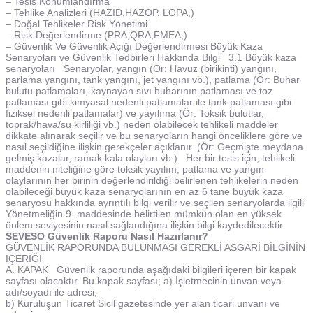
– Tesis Konumlandırma
– Tehlike Analizleri (HAZID,HAZOP, LOPA,)
– Doğal Tehlikeler Risk Yönetimi
– Risk Değerlendirme (PRA,QRA,FMEA,)
– Güvenlik Ve Güvenlik Açığı Değerlendirmesi Büyük Kaza
Senaryoları ve Güvenlik Tedbirleri Hakkında Bilgi 3.1 Büyük kaza
senaryoları Senaryolar, yangın (Ör: Havuz (birikinti) yangını,
parlama yangını, tank yangını, jet yangını vb.), patlama (Ör: Buhar
bulutu patlamaları, kaynayan sıvı buharının patlaması ve toz
patlaması gibi kimyasal nedenli patlamalar ile tank patlaması gibi
fiziksel nedenli patlamalar) ve yayılıma (Ör: Toksik bulutlar,
toprak/hava/su kirliliği vb.) neden olabilecek tehlikeli maddeler
dikkate alınarak seçilir ve bu senaryoların hangi önceliklere göre ve
nasıl seçildiğine ilişkin gerekçeler açıklanır. (Ör: Geçmişte meydana
gelmiş kazalar, ramak kala olayları vb.) Her bir tesis için, tehlikeli
maddenin niteliğine göre toksik yayılım, patlama ve yangın
olaylarının her birinin değerlendirildiği belirlenen tehlikelerin neden
olabileceği büyük kaza senaryolarının en az 6 tane büyük kaza
senaryosu hakkında ayrıntılı bilgi verilir ve seçilen senaryolarda ilgili
Yönetmeliğin 9. maddesinde belirtilen mümkün olan en yüksek
önlem seviyesinin nasıl sağlandığına ilişkin bilgi kaydedilecektir.
SEVESO Güvenlik Raporu Nasıl Hazırlanır?
GÜVENLİK RAPORUNDA BULUNMASI GEREKLİ ASGARİ BİLGİNİN
İÇERİĞİ
A. KAPAK Güvenlik raporunda aşağıdaki bilgileri içeren bir kapak
sayfası olacaktır. Bu kapak sayfası; a) İşletmecinin unvan veya
adı/soyadı ile adresi,
b) Kuruluşun Ticaret Sicil gazetesinde yer alan ticari unvanı ve