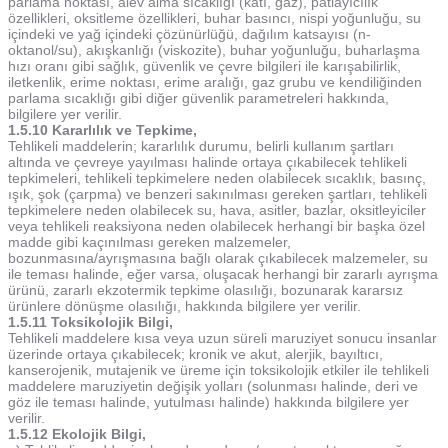
parlama noktası, alev alma sıcaklığı (katı, gaz), patlayıcılık
özellikleri, oksitleme özellikleri, buhar basıncı, nispi yoğunluğu, su
içindeki ve yağ içindeki çözünürlüğü, dağılım katsayısı (n-
oktanol/su), akışkanlığı (viskozite), buhar yoğunluğu, buharlaşma
hızı oranı gibi sağlık, güvenlik ve çevre bilgileri ile karışabilirlik,
iletkenlik, erime noktası, erime aralığı, gaz grubu ve kendiliğinden
parlama sıcaklığı gibi diğer güvenlik parametreleri hakkında,
bilgilere yer verilir.
1.5.10 Kararlılık ve Tepkime,
Tehlikeli maddelerin; kararlılık durumu, belirli kullanım şartları
altında ve çevreye yayılması halinde ortaya çıkabilecek tehlikeli
tepkimeleri, tehlikeli tepkimelere neden olabilecek sıcaklık, basınç,
ışık, şok (çarpma) ve benzeri sakınılması gereken şartları, tehlikeli
tepkimelere neden olabilecek su, hava, asitler, bazlar, oksitleyiciler
veya tehlikeli reaksiyona neden olabilecek herhangi bir başka özel
madde gibi kaçınılması gereken malzemeler,
bozunmasına/ayrışmasına bağlı olarak çıkabilecek malzemeler, su
ile teması halinde, eğer varsa, oluşacak herhangi bir zararlı ayrışma
ürünü, zararlı ekzotermik tepkime olasılığı, bozunarak kararsız
ürünlere dönüşme olasılığı, hakkında bilgilere yer verilir.
1.5.11 Toksikolojik Bilgi,
Tehlikeli maddelere kısa veya uzun süreli maruziyet sonucu insanlar
üzerinde ortaya çıkabilecek; kronik ve akut, alerjik, bayıltıcı,
kanserojenik, mutajenik ve üreme için toksikolojik etkiler ile tehlikeli
maddelere maruziyetin değişik yolları (solunması halinde, deri ve
göz ile teması halinde, yutulması halinde) hakkında bilgilere yer
verilir.
1.5.12 Ekolojik Bilgi,