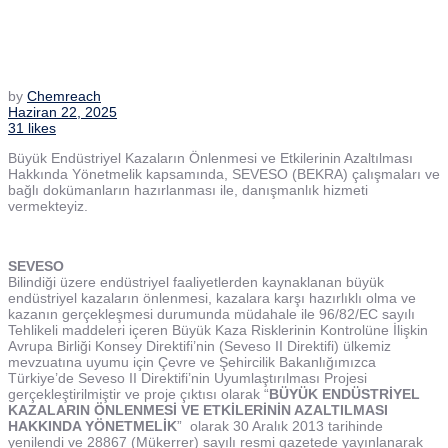
by
Chemreach
Haziran 22, 2025
31 likes
Büyük Endüstriyel Kazaların Önlenmesi ve Etkilerinin Azaltılması
Hakkında Yönetmelik kapsamında, SEVESO (BEKRA) çalışmaları ve
bağlı dokümanların hazırlanması ile, danışmanlık hizmeti
vermekteyiz.
SEVESO
Bilindiği üzere endüstriyel faaliyetlerden kaynaklanan büyük
endüstriyel kazaların önlenmesi, kazalara karşı hazırlıklı olma ve
kazanın gerçekleşmesi durumunda müdahale ile 96/82/EC sayılı
Tehlikeli maddeleri içeren Büyük Kaza Risklerinin Kontrolüne İlişkin
Avrupa Birliği Konsey Direktifi’nin (Seveso II Direktifi) ülkemiz
mevzuatına uyumu için Çevre ve Şehircilik Bakanlığımızca
Türkiye’de Seveso II Direktifi’nin Uyumlaştırılması Projesi
gerçekleştirilmiştir ve proje çıktısı olarak “
BÜYÜK ENDÜSTRİYEL
KAZALARIN ÖNLENMESİ VE ETKİLERİNİN AZALTILMASI
HAKKINDA YÖNETMELİK
” olarak 30 Aralık 2013 tarihinde
yenilendi ve 28867 (Mükerrer) sayılı resmi gazetede yayınlanarak