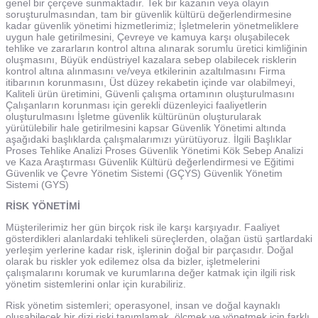
genel bir çerçeve sunmaktadır. Tek bir kazanın veya olayın
soruşturulmasından, tam bir güvenlik kültürü değerlendirmesine
kadar güvenlik yönetimi hizmetlerimiz; İşletmelerin yönetmeliklere
uygun hale getirilmesini, Çevreye ve kamuya karşı oluşabilecek
tehlike ve zararların kontrol altına alınarak sorumlu üretici kimliğinin
oluşmasını, Büyük endüstriyel kazalara sebep olabilecek risklerin
kontrol altına alınmasını ve/veya etkilerinin azaltılmasını Firma
itibarının korunmasını, Üst düzey rekabetin içinde var olabilmeyi,
Kaliteli ürün üretimini, Güvenli çalışma ortamının oluşturulmasını
Çalışanların korunması için gerekli düzenleyici faaliyetlerin
oluşturulmasını İşletme güvenlik kültürünün oluşturularak
yürütülebilir hale getirilmesini kapsar Güvenlik Yönetimi altında
aşağıdaki başlıklarda çalışmalarımızı yürütüyoruz. İlgili Başlıklar
Proses Tehlike Analizi Proses Güvenlik Yönetimi Kök Sebep Analizi
ve Kaza Araştırması Güvenlik Kültürü değerlendirmesi ve Eğitimi
Güvenlik ve Çevre Yönetim Sistemi (GÇYS) Güvenlik Yönetim
Sistemi (GYS)
RİSK YÖNETİMİ
Müşterilerimiz her gün birçok risk ile karşı karşıyadır. Faaliyet
gösterdikleri alanlardaki tehlikeli süreçlerden, olağan üstü şartlardaki
yerleşim yerlerine kadar risk, işlerinin doğal bir parçasıdır. Doğal
olarak bu riskler yok edilemez olsa da bizler, işletmelerini
çalışmalarını korumak ve kurumlarına değer katmak için ilgili risk
yönetim sistemlerini onlar için kurabiliriz.
Risk yönetim sistemleri; operasyonel, insan ve doğal kaynaklı
oluşabilecek bir dizi riski tanımlamak, ölçmek ve yönetmek için farklı