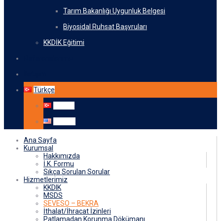
Tarım Bakanlığı Uygunluk Belgesi
Biyosidal Ruhsat Başvruları
KKDİK Eğitimi
Referanslarımız
İletişim
Türkçe
Türkçe
English
Ana Sayfa
Kurumsal
Hakkımızda
İ.K. Formu
Sıkça Sorulan Sorular
Hizmetlerimiz
KKDIK
MSDS
SEVESO – BEKRA
İthalat/İhracat İzinleri
Patlamadan Korunma Dökümanı