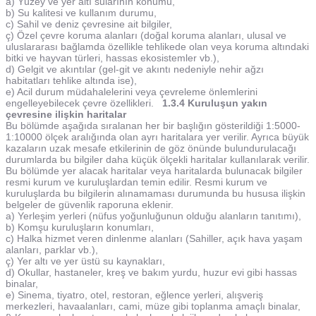
a) Yüzey ve yer altı sularının konumu,
b) Su kalitesi ve kullanım durumu,
c) Sahil ve deniz çevresine ait bilgiler,
ç) Özel çevre koruma alanları (doğal koruma alanları, ulusal ve
uluslararası bağlamda özellikle tehlikede olan veya koruma altındaki
bitki ve hayvan türleri, hassas ekosistemler vb.),
d) Gelgit ve akıntılar (gel-git ve akıntı nedeniyle nehir ağzı
habitatları tehlike altında ise),
e) Acil durum müdahalelerini veya çevreleme önlemlerini
engelleyebilecek çevre özellikleri.
1.3.4 Kuruluşun yakın
çevresine ilişkin haritalar
Bu bölümde aşağıda sıralanan her bir başlığın gösterildiği 1:5000-
1:10000 ölçek aralığında olan ayrı haritalara yer verilir. Ayrıca büyük
kazaların uzak mesafe etkilerinin de göz önünde bulundurulacağı
durumlarda bu bilgiler daha küçük ölçekli haritalar kullanılarak verilir.
Bu bölümde yer alacak haritalar veya haritalarda bulunacak bilgiler
resmi kurum ve kuruluşlardan temin edilir. Resmi kurum ve
kuruluşlarda bu bilgilerin alınamaması durumunda bu hususa ilişkin
belgeler de güvenlik raporuna eklenir.
a) Yerleşim yerleri (nüfus yoğunluğunun olduğu alanların tanıtımı),
b) Komşu kuruluşların konumları,
c) Halka hizmet veren dinlenme alanları (Sahiller, açık hava yaşam
alanları, parklar vb.),
ç) Yer altı ve yer üstü su kaynakları,
d) Okullar, hastaneler, kreş ve bakım yurdu, huzur evi gibi hassas
binalar,
e) Sinema, tiyatro, otel, restoran, eğlence yerleri, alışveriş
merkezleri, havaalanları, cami, müze gibi toplanma amaçlı binalar,