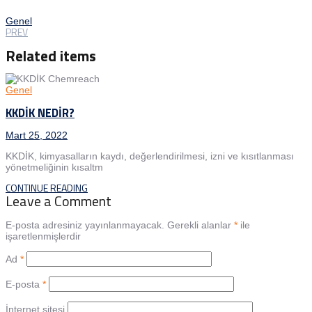
Genel
PREV
Related items
Genel
KKDİK NEDİR?
Mart 25, 2022
KKDİK, kimyasalların kaydı, değerlendirilmesi, izni ve kısıtlanması
yönetmeliğinin kısaltm
CONTINUE READING
Leave a Comment
E-posta adresiniz yayınlanmayacak.
Gerekli alanlar
*
ile
işaretlenmişlerdir
Ad
*
E-posta
*
İnternet sitesi