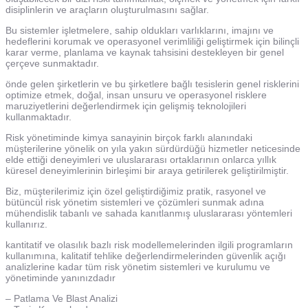
disiplinlerin ve araçların oluşturulmasını sağlar.
Bu sistemler işletmelere, sahip oldukları varlıklarını, imajını ve
hedeflerini korumak ve operasyonel verimliliği geliştirmek için bilinçli
karar verme, planlama ve kaynak tahsisini destekleyen bir genel
çerçeve sunmaktadır.
önde gelen şirketlerin ve bu şirketlere bağlı tesislerin genel risklerini
optimize etmek, doğal, insan unsuru ve operasyonel risklere
maruziyetlerini değerlendirmek için gelişmiş teknolojileri
kullanmaktadır.
Risk yönetiminde kimya sanayinin birçok farklı alanındaki
müşterilerine yönelik on yıla yakın sürdürdüğü hizmetler neticesinde
elde ettiği deneyimleri ve uluslararası ortaklarının onlarca yıllık
küresel deneyimlerinin birleşimi bir araya getirilerek geliştirilmiştir.
Biz, müşterilerimiz için özel geliştirdiğimiz pratik, rasyonel ve
bütüncül risk yönetim sistemleri ve çözümleri sunmak adına
mühendislik tabanlı ve sahada kanıtlanmış uluslararası yöntemleri
kullanırız.
kantitatif ve olasılık bazlı risk modellemelerinden ilgili programların
kullanımına, kalitatif tehlike değerlendirmelerinden güvenlik açığı
analizlerine kadar tüm risk yönetim sistemleri ve kurulumu ve
yönetiminde yanınızdadır
– Patlama Ve Blast Analizi