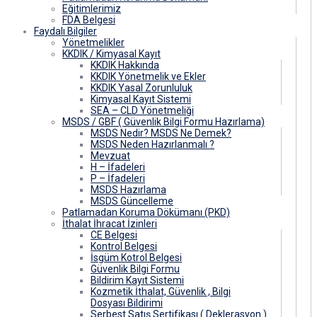
Eğitimlerimiz
FDA Belgesi
Faydalı Bilgiler
Yönetmelikler
KKDIK / Kimyasal Kayıt
KKDIK Hakkında
KKDIK Yönetmelik ve Ekler
KKDIK Yasal Zorunluluk
Kimyasal Kayıt Sistemi
SEA – CLD Yönetmeliği
MSDS / GBF ( Güvenlik Bilgi Formu Hazırlama)
MSDS Nedir? MSDS Ne Demek?
MSDS Neden Hazırlanmalı ?
Mevzuat
H – İfadeleri
P – İfadeleri
MSDS Hazırlama
MSDS Güncelleme
Patlamadan Koruma Dökümanı (PKD)
İthalat İhracat İzinleri
CE Belgesi
Kontrol Belgesi
İsgüm Kotrol Belgesi
Güvenlik Bilgi Formu
Bildirim Kayıt Sistemi
Kozmetik İthalat, Güvenlik , Bilgi
Dosyası Bildirimi
Serbest Satış Sertifikası ( Deklerasyon )