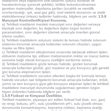
odalarının veya kaplarının özel tasarımı (tutucu duvarlar ve
havalandırmayı içerecek şekilde), birlikte bulundurulmaması
gereken materyaller, depolama şartları (sıcaklık ve nemlilik
sınırları/aralığı, ışık, asal gaz gibi), özel elektrik donanımı ve statik
elektriklenmeyi önleyici tedbirler hakkında, bilgilere yer verilir.
1.5.8
Maruziyet Kontrolleri/Kişisel Korunma,
a) Tehlikeli maddenin mesleki maruziyet sınır değerleri ve/veya
biyolojik sınır değerleri, bu değerlere ilişkin özgün kontrol
parametreleri, sınır değerleri izlemek amacıyla önerilen güncel
izleme usulleri,
b) Tehlikeli maddelerin solunum sistemi ile teması halinde solunum
sistemini korumak amacıyla kullanılan solunum cihazları, uygun
maske ve filtre tipleri,
c) Tehlikeli maddenin elleçlenmesi sırasında takılacak eldiven tipleri,
eldivenin malzeme tipi, eldiven malzemesinin miktar ve maruz kalma
süresine bağlı olarak koruyucu özelliğini sürdürme süresi,
d) Tehlikeli maddelerin gözle teması halinde; gözleri korumak
amacıyla kullanılan gözlük, göz maskesi ve yüz koruyucu gibi gerekli
göz koruma ekipmanının tipleri,
e) Tehlikeli maddelerin vücudun ellerden başka bir kısmıyla teması
halinde vücudun sair bölgelerini korumak amacıyla kullanılan; önlük,
çizme ve tam koruyucu giysi gibi koruyucu ekipman tipleri ile tehlikeli
maddelere maruziyet durumunda uygulanması gereken özgün
hijyen önlemleri hakkında bilgilere yer verilir.
1.5.9 Fiziksel ve Kimyasal Özellikler,
Tehlikeli maddenin; piyasaya arz edilen fiziksel hali (katı, sıvı, gaz)
ve rengi, kokusu, pH’ı, sulu çözeltilerinin pH’ı, sulu çözelti olması
durumunda konsantrasyonu, kaynama noktası, kaynama aralığı,