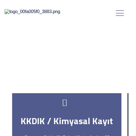
KIMYASAL ENDÜSTRI
Hizmet
Alanlarımız
PROCESS SAFETY
&
MANAGEMENT OF CHEMICA
KKDIK / Kimyasal Kayıt