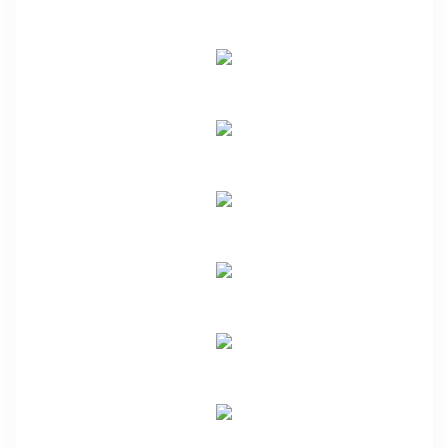
REFERANSLARIMIZ
Esan
REFERANSLARIMIZ
Kalecare
REFERANSLARIMIZ
TLS
REFERANSLARIMIZ
Yurtbay Seramik
REFERANSLARIMIZ
Maden Tetkik ve Arama Genel Müdürlüğü
REFERANSLARIMIZ
Koza Holding
REFERANSLARIMIZ