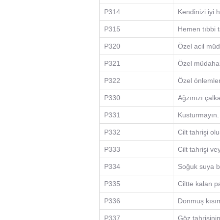
P314
Kendinizi iyi 
P315
Hemen tıbbi t
P320
Özel acil müd
P321
Özel müdahale
P322
Özel önlemler
P330
Ağzınızı çalka
P331
Kusturmayın.
P332
Cilt tahrişi o
P333
Cilt tahrişi v
P334
Soğuk suya ba
P335
Ciltte kalan p
P336
Donmuş kısımla
P337
Göz tahrişini