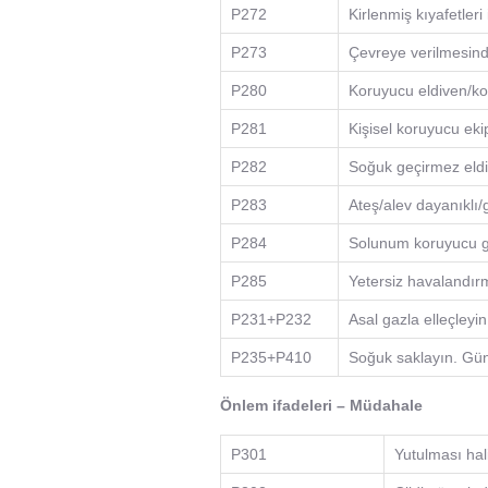
P272
Kirlenmiş kıyafetleri
P273
Çevreye verilmesind
P280
Koruyucu eldiven/ko
P281
Kişisel koruyucu eki
P282
Soğuk geçirmez eldi
P283
Ateş/alev dayanıklı/ge
P284
Solunum koruyucu g
P285
Yetersiz havalandır
P231+P232
Asal gazla elleçley
P235+P410
Soğuk saklayın. Gün
Önlem ifadeleri – Müdahale
P301
Yutulması hal