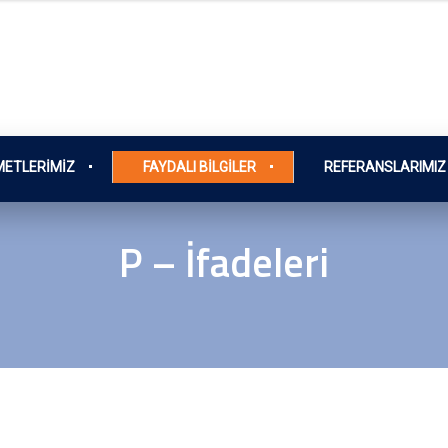
METLERIMIZ
FAYDALI BILGILER
REFERANSLARIMIZ
P – İfadeleri