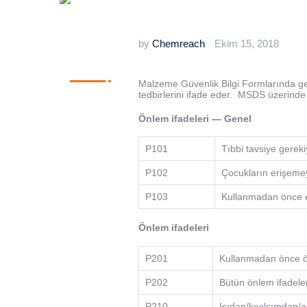
by
Chemreach
Ekim 15, 2018
Malzeme Güvenlik Bilgi Formlarında geç
tedbirlerini ifade eder. MSDS üzerinde b
Önlem ifadeleri — Genel
P101
Tıbbi tavsiye gereki
P102
Çocukların erişeme
P103
Kullanmadan önce e
Önlem ifadeleri
P201
Kullanmadan önce öz
P202
Bütün önlem ifadele
P210
Isıdan/kıvılcımdan/a