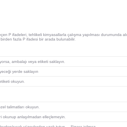
en P ifadeleri, tehlikeli kimyasallarla çalışma yapılması durumunda al
irden fazla P ifadesi bir arada bulunabilir.
yorsa, ambalajı veya etiketi saklayın.
yeceği yerde saklayın
tiketi okuyun.
el talimatları okuyun.
ri okunup anlaşılmadan elleçlemeyin.
levden/sıcak yüzeylerden uzak tutun. – Sigara içilmez.