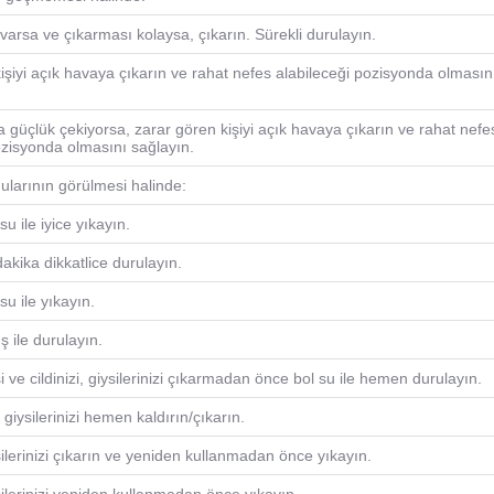
 varsa ve çıkarması kolaysa, çıkarın. Sürekli durulayın.
işiyi açık havaya çıkarın ve rahat nefes alabileceği pozisyonda olmasın
 güçlük çekiyorsa, zarar gören kişiyi açık havaya çıkarın ve rahat nefe
ozisyonda olmasını sağlayın.
larının görülmesi halinde:
u ile iyice yıkayın.
dakika dikkatlice durulayın.
u ile yıkayın.
uş ile durulayın.
i ve cildinizi, giysilerinizi çıkarmadan önce bol su ile hemen durulayın.
giysilerinizi hemen kaldırın/çıkarın.
silerinizi çıkarın ve yeniden kullanmadan önce yıkayın.
silerinizi yeniden kullanmadan önce yıkayın.