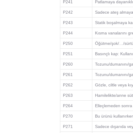
P241
Patlamaya dayanıklı
P242
Sadece ateş almayan
P243
Statik boşalmaya karş
P244
Kısma vanalarını gr
P250
Öğütme/şok/…/sürt
P251
Basınçlı kap: Kulla
P260
Tozunu/dumanını/gazı
P261
Tozunu/dumanını/gaz
P262
Gözle, ciltle veya kı
P263
Hamilelikte/anne sü
P264
Elleçlemeden sonra …
P270
Bu ürünü kullanırken
P271
Sadece dışarıda veya