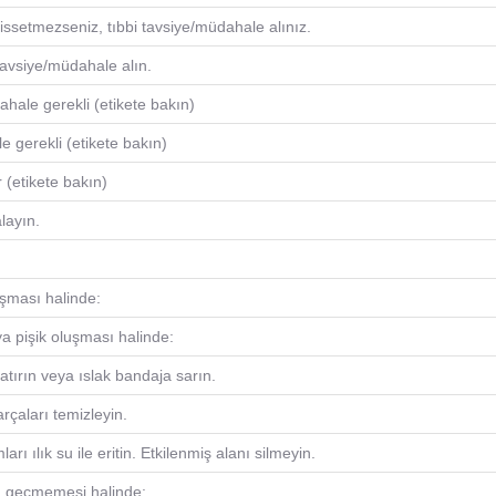
hissetmezseniz, tıbbi tavsiye/müdahale alınız.
avsiye/müdahale alın.
ahale gerekli (etikete bakın)
 gerekli (etikete bakın)
 (etikete bakın)
layın.
luşması halinde:
eya pişik oluşması halinde:
tırın veya ıslak bandaja sarın.
arçaları temizleyin.
rı ılık su ile eritin. Etkilenmiş alanı silmeyin.
n geçmemesi halinde: