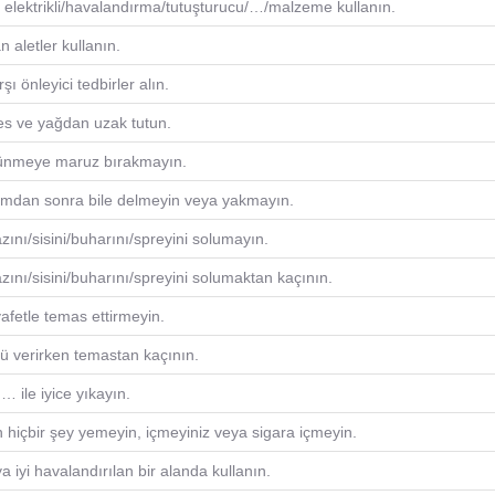
 elektrikli/havalandırma/tutuşturucu/…/malzeme kullanın.
 aletler kullanın.
ı önleyici tedbirler alın.
es ve yağdan uzak tutun.
ünmeye maruz bırakmayın.
nımdan sonra bile delmeyin veya yakmayın.
nı/sisini/buharını/spreyini solumayın.
ını/sisini/buharını/spreyini solumaktan kaçının.
yafetle temas ettirmeyin.
tü verirken temastan kaçının.
 ile iyice yıkayın.
 hiçbir şey yemeyin, içmeyiniz veya sigara içmeyin.
 iyi havalandırılan bir alanda kullanın.