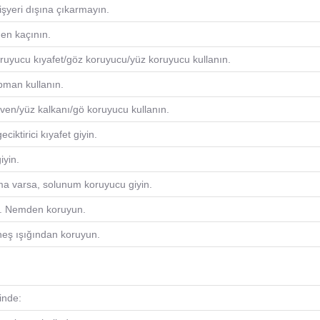
 işyeri dışına çıkarmayın.
en kaçının.
ruyucu kıyafet/göz koruyucu/yüz koruyucu kullanın.
pman kullanın.
ven/yüz kalkanı/gö koruyucu kullanın.
ciktirici kıyafet giyin.
iyin.
ma varsa, solunum koruyucu giyin.
in. Nemden koruyun.
eş ışığından koruyun.
inde: