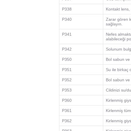
P338
Kontakt lens,
P340
Zarar gören k
sağlayın.
P341
Nefes almakta
alabileceği p
P342
Solunum bulgu
P350
Bol sabun ve s
P351
Su ile birkaç 
P352
Bol sabun ve s
P353
Cildinizi su/d
P360
Kirlenmiş giys
P361
Kirlenmiş tüm 
P362
Kirlenmiş giy
P363
Kirlenmiş giy