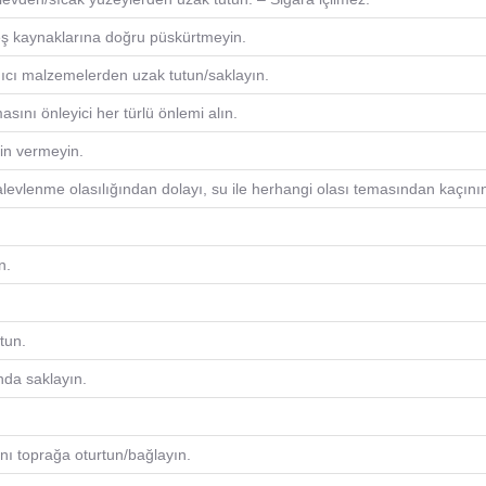
eş kaynaklarına doğru püskürtmeyin.
ıcı malzemelerden uzak tutun/saklayın.
sını önleyici her türlü önlemi alın.
zin vermeyin.
alevlenme olasılığından dolayı, su ile herhangi olası temasından kaçını
n.
tun.
nda saklayın.
nı toprağa oturtun/bağlayın.