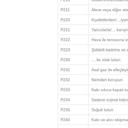
P211
Aleve veya diğer at
P220
Kıyafetlerden/…/yan
P221
Yanıcılarla/… karışma
P222
Hava ile temasına i
P223
Şiddetli tepkime ve 
P230
… ile ıslak tutun.
P231
Asal gaz ile elleçleyi
P232
Nemden koruyun.
P233
Kabı sıkıca kapalı tu
P234
Sadece orijinal kabı
P235
Soğuk tutun.
P240
Kabı ve alıcı ekipma