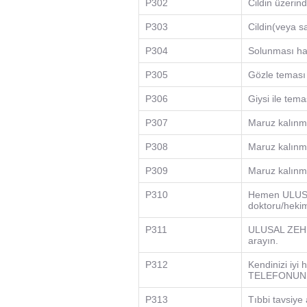
P302
Cildin üzerin
P303
Cildin(veya s
P304
Solunması ha
P305
Gözle teması 
P306
Giysi ile tema
P307
Maruz kalınm
P308
Maruz kalınm
P309
Maruz kalınma
P310
Hemen ULUS
doktoru/hekim
P311
ULUSAL ZEHİ
arayın.
P312
Kendinizi i
TELEFONUNU 
P313
Tıbbi tavsiye