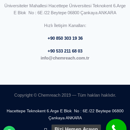
Üniversiteler Mahallesi Hacettepe Üniversitesi Teknokent 6.Arge
E Blok No : 6E /22 Beytepe 06800 Çankaya ANKARA
Hızlı İletişim Kanalları:
+90 850 303 19 36
+90 533 211 68 03
info@chemreach.com.tr
Copyright © Chemreach 2019 — Tüm hakları haklıdır.
Hacettepe Teknokent 6.Arge E Blok No : 6E /22 Beytepe 06800
Çankaya ANKARA
Bizi Hemen Arayın